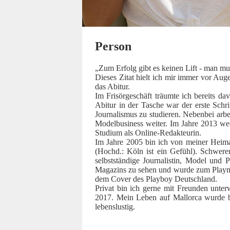
Person
„Zum Erfolg gibt es keinen Lift - man m
Dieses Zitat hielt ich mir immer vor Au
das Abitur.
Im Frisörgeschäft träumte ich bereits 
Abitur in der Tasche war der erste Schr
Journalismus zu studieren. Nebenbei arb
Modelbusiness weiter. Im Jahre 2013 we
Studium als Online-Redakteurin.
Im Jahre 2005 bin ich von meiner Heima
(Hochd.: Köln ist ein Gefühl). Schweren
selbstständige Journalistin, Model un
Magazins zu sehen und wurde zum Playma
dem Cover des Playboy Deutschland.
Privat bin ich gerne mit Freunden unter
2017. Mein Leben auf Mallorca wurde be
lebenslustig.