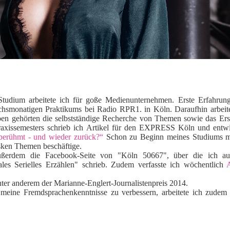
Studium arbeitete ich für goße Medienunternehmen. Erste Erfahrun
hsmonatigen Praktikums bei Radio RPR1. in Köln. Daraufhin arbeite
gehörten die selbstständige Recherche von Themen sowie das Erst
axissemesters schrieb ich Artikel für den EXPRESS Köln und entwi
berühmt - und wieder zurück?“
Schon zu Beginn meines Studiums me
esken Themen beschäftige.
ußerdem die Facebook-Seite von "Köln 50667", über die ich a
es Serielles Erzählen" schrieb. Zudem verfasste ich wöchentlich
A
ter anderem der Marianne-Englert-Journalistenpreis 2014.
eine Fremdsprachenkenntnisse zu verbessern, arbeitete ich zudem 