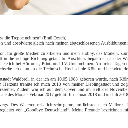
uss die Treppe nehmen“ (Emil Oesch)
gen und absolvierte gleich nach meinen abgeschlossenen Ausbildungen z
davon, für große Medien zu arbeiten und mein Hobby, das Modeln, zu
itt in die richtige Richtung getan. Im Anschluss begann ich an der W
eitete ich bei Hörfunk-, Print- und TV-Unternehmen. An freien Tagen e
chselte ich dann an die Technische Hochschule Köln und beendete do
tstadt Waldbröl, in der ich am 10.05.1988 geboren wurde, nach Köln 
 Herzens trennte ich mich 2018 von meiner Lieblingsstadt und zog n
d Presenter. Zudem war ich auf dem Cover und im Heft der Novemb
te des Monats Februar 2017 gekürt. Im Januar 2018 und im Juli 2018 
wegs. Des Weiteren reise ich sehr gerne, am liebsten nach Mallorca.
gleitet von „Goodbye Deutschland“. Meine Freunde bezeichnen mich