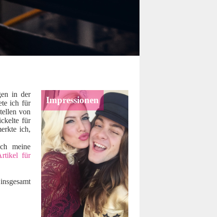
gen in der
Impressionen
te ich für
ellen von
ckelte für
rkte ich,
uch meine
rtikel für
insgesamt